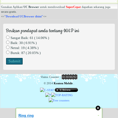
Gunakan Aplikasi
UC Browser
untuk mendownload
SuperCepat
dapatkan sekarang juga
secara gratis.
=>
"Download UCBrowser disini"
<=
Berikan pendapat anda tentang WAP ini
Sangat Baik: 61 ( 14.06% )
Baik: 30 ( 6.91% )
Netral: 19 ( 4.38% )
Buruk: 87 ( 20.05% )
Visitor Counter :
013038292
© 2014
Konten Mobile
.
Ring ring
»