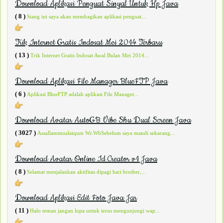
Download Aplikasi Penguat Sinyal Untuk Hp Java
( 8 )
Siang ini saya akan membagikan aplikasi penguat...
Trik Internet Gratis Indosat Mei 2014 Terbaru
( 13 )
Trik Internet Gratis Indosat Awal Bulan Mei 2014...
Download Aplikasi File Manager BlueFTP Java
( 6 )
Aplikasi BlueFTP adalah aplikasi File Manager...
Download Avatar AutoGB Vibe Shu Dual Screen Java
( 3027 )
Assallammualaiqum Wr.WbSebelum saya mandi sekarang...
Download Avatar Online Id Creator v1 Java
( 8 )
Selamat menjalankan aktifitas dipagi hari brother,...
Download Aplikasi Edit Foto Java Jar
( 11 )
Halo teman jangan lupa untuk terus mengunjungi wap...