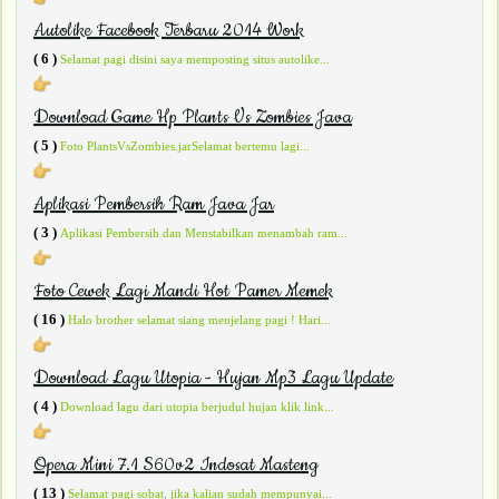
Autolike Facebook Terbaru 2014 Work
( 6 )
Selamat pagi disini saya memposting situs autolike...
Download Game Hp Plants Vs Zombies Java
( 5 )
Foto PlantsVsZombies.jarSelamat bertemu lagi...
Aplikasi Pembersih Ram Java Jar
( 3 )
Aplikasi Pembersih dan Menstabilkan menambah ram...
Foto Cewek Lagi Mandi Hot Pamer Memek
( 16 )
Halo brother selamat siang menjelang pagi ! Hari...
Download Lagu Utopia - Hujan Mp3 Lagu Update
( 4 )
Download lagu dari utopia berjudul hujan klik link...
Opera Mini 7.1 S60v2 Indosat Masteng
( 13 )
Selamat pagi sobat, jika kalian sudah mempunyai...